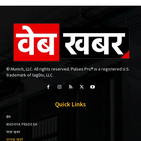
© Munich, LLC. All rights reserved. Pulses Pro® is a registered U.S.
trademark of tagDiv, LLC.
Quick Links
होम
MADHYA PRADESH
ताज़ा ख़बर
प्रमुख़ ख़बरे