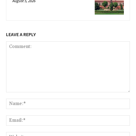
August 5, 2026
LEAVE A REPLY
Comment:
Na
Ema
Web