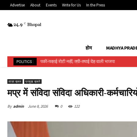
Advertise
About
Events
Write for Us
In the Press
24.9
C
Bhopal
होम
MADHYA PRAD
हिन्दू ईवीएम बनाम मुस्लिम ईवीएम…..
POLITICS :
ताज़ा ख़बर
प्रमुख़ ख़बरे
मप्र में संविदा संविदा अधिकारी-कर्मचारिय
By
admin
June 8, 2026
0
122