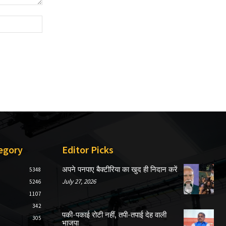
Website:
egory
Editor Picks
अपने पनपाए बैक्टीरिया का खुद ही निदान करें
5348
July 27, 2026
5246
1107
342
पकी-पकाई रोटी नहीं, तपी-तपाई देह वाली
305
भाजपा