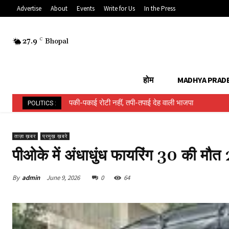
Advertise
About
Events
Write for Us
In the Press
27.9
C
Bhopal
होम
MADHYA PRAD
हिन्दू ईवीएम बनाम मुस्लिम ईवीएम…..
POLITICS :
ताज़ा ख़बर
प्रमुख़ ख़बरे
पीओके में अंधाधुंध फायरिंग 30 की मौत
By
admin
June 9, 2026
0
64