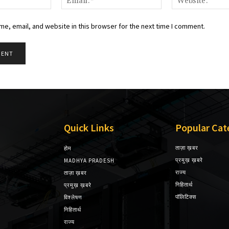
e, email, and website in this browser for the next time I comment.
Quick Links
Popular Cat
ताज़ा ख़बर
होम
प्रमुख़ ख़बरे
MADHYA PRADESH
राज्य
ताज़ा ख़बर
निहितार्थ
प्रमुख़ ख़बरे
पॉलिटिक्स
विश्लेषण
निहितार्थ
राज्य