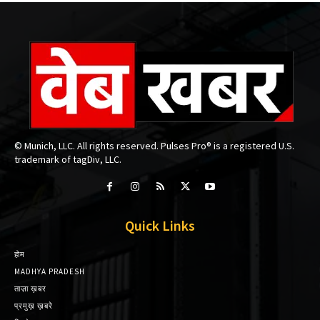
© Munich, LLC. All rights reserved. Pulses Pro® is a registered U.S.
trademark of tagDiv, LLC.
Quick Links
होम
MADHYA PRADESH
ताज़ा ख़बर
प्रमुख़ ख़बरे