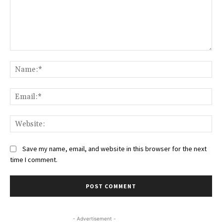
Comment:
Na
Ema
Web
Save my name, email, and website in this browser for the next
time I comment.
- Advertisement -