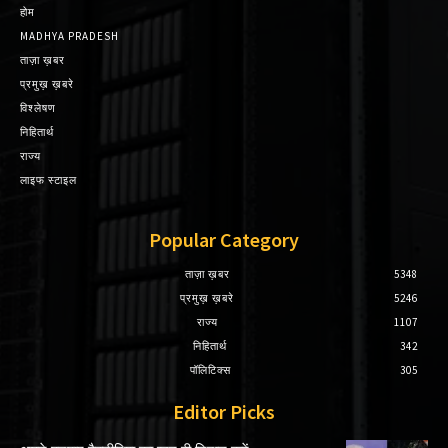
होम
MADHYA PRADESH
ताज़ा ख़बर
प्रमुख़ ख़बरे
विश्लेषण
निहितार्थ
राज्य
लाइफ स्टाइल
Popular Category
ताज़ा ख़बर
5348
प्रमुख़ ख़बरे
5246
राज्य
1107
निहितार्थ
342
पॉलिटिक्स
305
Editor Picks