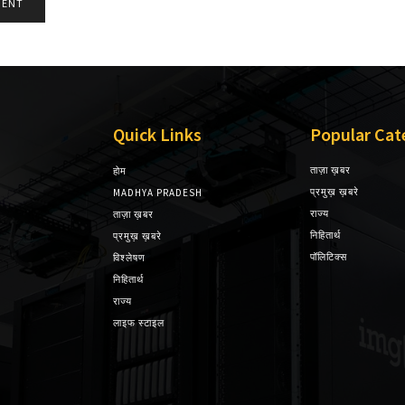
Quick Links
Popular Cat
ताज़ा ख़बर
होम
प्रमुख़ ख़बरे
MADHYA PRADESH
राज्य
ताज़ा ख़बर
निहितार्थ
प्रमुख़ ख़बरे
पॉलिटिक्स
विश्लेषण
निहितार्थ
राज्य
लाइफ स्टाइल