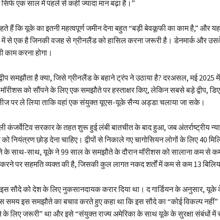
सिर्फ एक साल में पहले से कहीं ज्यादा मान बढ़ा है।”
ते हैं कि यूके का इतनी महत्वपूर्ण जमीन देना बहुत “बड़ी बेवकूफी का काम है,” और यह र
में से एक है जिनकी वजह से ग्रीनलैंड को हासिल करना जरूरी है। डेनमार्क और उसक
ही काम करना होगा।
ीप समझौता है क्या, जिसे ग्रीनलैंड के बहाने ट्रंप ने उठाया है? दरअसल, मई 2025 में
ुता मॉरीशस को सौंपने के लिए एक समझौते पर हस्ताक्षर किए, लेकिन सबसे बड़े द्वीप, डिए
ीज पर ले लिया ताकि वहां एक संयुक्त यूएस-यूके सैन्य अड्डा चलाया जा सके।
कंजर्वेटिव सरकार के तहत शुरू हुई लंबी बातचीत के बाद हुआ, जब अंतर्राष्ट्रीय न्
के को नियंत्रण छोड़ देना चाहिए। द्वीपों से निकाले गए चागोसियन लोगों के लिए 40 म
े के साथ-साथ, यूके ने 99 साल के समझौते के दौरान मॉरीशस को सालाना कम से 
 करने पर सहमति व्यक्त की है, जिसकी कुल लागत नकद शर्तों में कम से कम 13 बिलि
ी ने इस सौदे को देश के लिए नुकसानदायक करार दिया था। द गार्डियन के अनुसार, यूके क
उस समय इस समझौते का बचाव करते हुए कहा था कि इस सौदे का “कोई विकल्प नहीं” 
े के लिए जरूरी” था और इसे “संयुक्त राज्य अमेरिका के साथ यूके के सुरक्षा संबंधों में 