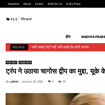
Advertise
About
Events
Write for Us
In the Press
23.5
C
Bhopal
होम
MADHYA PRAD
पकी-पकाई रोटी नहीं, तपी-तपाई देह वाली भाजपा
हिन्दू ईवीएम बनाम मुस्लिम ईवीएम…..
POLITICS :
ताज़ा ख़बर
प्रमुख़ ख़बरे
ट्रंप ने उठाया चागोस द्वीप का मुद्दा, यू
By
admin
January 20, 2026
0
83