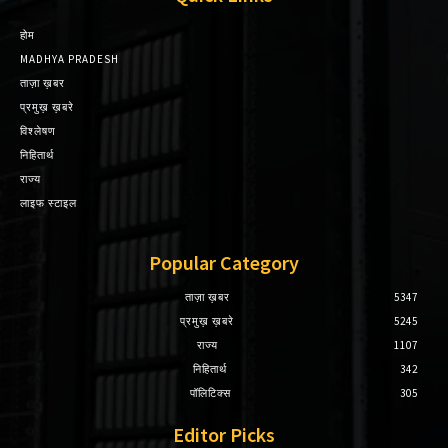
होम
MADHYA PRADESH
ताज़ा ख़बर
प्रमुख़ ख़बरे
विश्लेषण
निहितार्थ
राज्य
लाइफ स्टाइल
Popular Category
ताज़ा ख़बर
5347
प्रमुख़ ख़बरे
5245
राज्य
1107
निहितार्थ
342
पॉलिटिक्स
305
Editor Picks