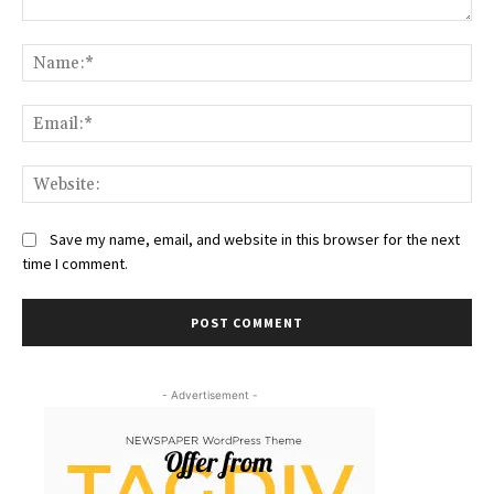
Comment:
Na
Ema
Web
Save my name, email, and website in this browser for the next
time I comment.
- Advertisement -