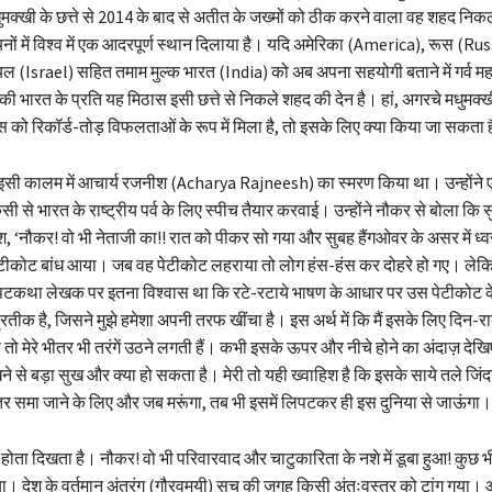
ुमक्खी के छत्ते से 2014 के बाद से अतीत के जख्मों को ठीक करने वाला वह शहद न
ों में विश्व में एक आदरपूर्ण स्थान दिलाया है। यदि अमेरिका (America), रूस (Ru
 (Israel) सहित तमाम मुल्क भारत (India) को अब अपना सहयोगी बताने में गर्व महस
तर की भारत के प्रति यह मिठास इसी छत्ते से निकले शहद की देन है। हां, अगरचे मधुमक्
ंग्रेस को रिकॉर्ड-तोड़ विफलताओं के रूप में मिला है, तो इसके लिए क्या किया जा सकता ह
सी कालम में आचार्य रजनीश (Acharya Rajneesh) का स्मरण किया था। उन्होंने
सी से भारत के राष्ट्रीय पर्व के लिए स्पीच तैयार करवाई। उन्होंने नौकर से बोला कि
 ‘नौकर! वो भी नेताजी का!! रात को पीकर सो गया और सुबह हैंगओवर के असर में ध
ेटीकोट बांध आया। जब वह पेटीकोट लहराया तो लोग हंस-हंस कर दोहरे हो गए। लेक
टकथा लेखक पर इतना विश्वास था कि रटे-रटाये भाषण के आधार पर उस पेटीकोट के
प्रतीक है, जिसने मुझे हमेशा अपनी तरफ खींचा है। इस अर्थ में कि मैं इसके लिए दिन-
तो मेरे भीतर भी तरंगें उठने लगती हैं। कभी इसके ऊपर और नीचे होने का अंदाज़ देख
ने से बड़ा सुख और क्या हो सकता है। मेरी तो यही ख्वाहिश है कि इसके साये तले जिंदगी 
र समा जाने के लिए और जब मरूंगा, तब भी इसमें लिपटकर ही इस दुनिया से जाऊंगा।
 होता दिखता है। नौकर! वो भी परिवारवाद और चाटुकारिता के नशे में डूबा हुआ! कुछ
। देश के वर्तमान अंतरंग (गौरवमयी) सच की जगह किसी अंतःवस्त्र को टांग गया। 