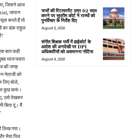
िकला, जिसने आज
जजों की रिटायरमेंट उम्र 62 साल
ssia), जापान
करने पर सुप्रीम कोर्ट ने राज्यों को
ूस करते हैं तो
पुनर्विचार के निर्देश दिए
खी का डंक राहुल
August 5, 2026
ै?
संगीत शिक्षक भर्ती में हाईकोर्ट के
आदेश की अनदेखी पर DPI
 एक बात कही
अधिकारियों को अवमानना नोटिस
 सुबह ध्वज फहरा
August 4, 2026
्वज की जगह
िन नेताजी को
 लिए बोले,
रात कुछ करूं।
िए, उसे देखकर
बिता दूं। मैं
’
 भी लिख गया।
और भैया पिल