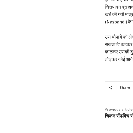
चित्तपावन ब्राह
खर्च की गयी मात
(Nasbandi) के ना
उस चौपाये को लेक
सकता है’ कहकर आ
काटकर उसकी दुर्
तोड़कर कोई आगे ब
Share
Previous article
चिकन सैंडविच स