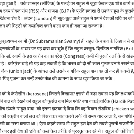
ढ़ा हुआ है। तर्क शास्त्र (लॉजिक) के पलड़े पर राहुल से जुड़ा केवल एक शोध कार्य अ
ीय स्वयं सेवक संघ (RSS) और भाजपा (BJP) के प्रति हताशा से उपजे राहुल के कुतर
ंचना शेष है। लंदन (London) में ‘सूट-बूट’ वाले राहुल ने अपने देश की छवि पर जो 
वतन की मिट्टी को कलंकित करने वाला काम ही कहा जा सकता है।
 सुब्रह्मण्यम् स्वामी (Dr. Subramanian Swamy) ही राहुल के बचाव के लिहाज से स
ी दस्तावेजों के आधार पर यह दावा कर चुके हैं कि राहुल वस्तुतः ब्रिटिश नागरिक (Br
कि डॉ. स्वामी के इस आरोप का कांग्रेस (Congress) कभी भी पुरजोर तरीके से खंडन
है। कांग्रेस चाहे तो यह कह सकती है कि भारत को दो सौ साल गुलाम बनाये रखने व
न जैक (union jack) के आंचल तले उसके नागरिक राहुल बाबा वह तो कर ही सकते हैं
‘पितृ पूजन’ कर उन्हें उनके मोक्ष की कामना के साथ खुश किया जा सके।
धी को ये केरोसीन (kerosene) किसने दिखाया? इससे भी बड़ा सवाल यह कि तथाकथ
की बात को देखने की राहुल को फुर्सत कब मिल गयी? क्या वाकई हार्दिक (Hardik Pat
बीच ऊंघते ‘राहुल बाबा’ को इतना झटका दे दिया कि वह चिकन सैंडविच (chicken 
 की स्क्रीन वाली लत को बिसराकर बात करने लगे? वो समय याद आता है, जब गांधी न
क्खी का छत्ता बताया था। ऐसा कहते समय भी राहुल इस देश की सबसे पुरानी राजनीतिक
ौर पर इसी देश की छवि को कलंकित तरीके से प्रस्तुत कर रहे थे। राहुल की कोशिशों 