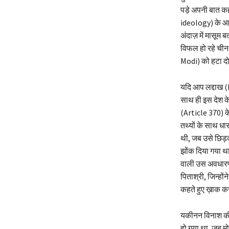
पड़े अपनी बात कहन
ideology) के आगे
अंदाज़ में मासूम 
विफल हो रहे चीन
Modi) को हटा द
यदि आप लद्दाख (
साथ ही इस देश के
(Article 370) के
तथ्यों के साथ धा
थी, जब उसे छिड़क
झोंक दिया गया 
वाली उस अवधारणा 
पिताश्री, जिन्हो
कहते हुए ख़ाक कर
यकीनन विनाश की प
हो गया था, जब 