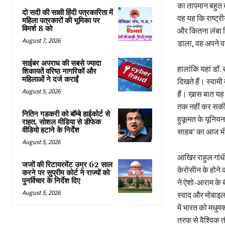
का तापमान बहुत ब
दो सदी की साक्षी हिंदी पत्रकारिता में
वह यह कि राष्ट्र
महिला पत्रकारों की भूमिका पर
विमर्श 8 को
और कितना लंबा खि
August 7, 2026
डाला, वह अपने 
साईबर अपराध की सबसे ज्यादा
हालांकि यहां डॉ.
शिकायतें वरिष्ठ नागरिकों और
महिलाओं ने दर्ज कराईं
दिखते हैं। स्वाम
August 5, 2026
हैं। ख़ास बात यह 
तक नहीं कर सकी 
नितिन गडकरी को बॉम्बे हाईकोर्ट से
हुकूमत के यूनिय
राहत, सोशल मीडिया से डीफेक
वीडियो हटाने के निर्देश
साहब’ का आज भी 
August 5, 2026
आखिर राहुल गां
जजों की रिटायरमेंट उम्र 62 साल
केरोसीन के होने 
करने पर सुप्रीम कोर्ट ने राज्यों को
पुनर्विचार के निर्देश दिए
ने ऐशो-आराम के 
August 5, 2026
स्वाद और मोबाइल
में भारत को मधुम
तरफ से वैश्विक त