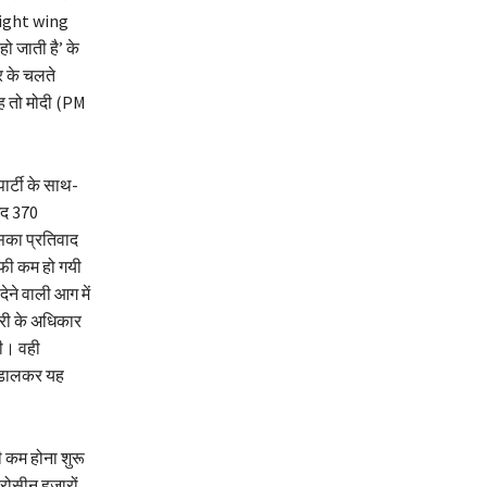
 (right wing
ो जाती है’ के
र के चलते
ह तो मोदी (PM
ार्टी के साथ-
ेद 370
इसका प्रतिवाद
ाफी कम हो गयी
ने वाली आग में
री के अधिकार
थी। वही
िन डालकर यह
ी कम होना शुरू
ोसीन हजारों