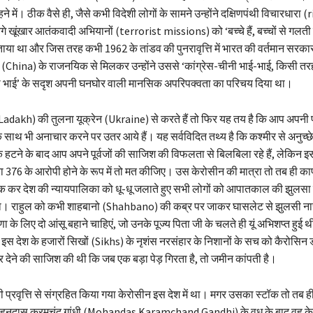
े में। ठीक वैसे ही, जैसे कभी विदेशी लोगों के सामने उन्होंने दक्षिणपंथी विचारधारा
 खूंखार आतंकवादी अभियानों (terrorist missions) को ‘बच्चे हैं, बच्चों से गलती ह
बताया था और जिस तरह कभी 1962 के तांडव की पुनरावृत्ति में भारत की वर्तमान सरका
 (China) के राजनयिक से मिलकर उन्होंने उससे ‘कांग्रेस-चीनी भाई-भाई, किसी तर
ो भाई’ के सदृश अपनी घनघोर वाली मानसिक अपरिपक्वता का परिचय दिया था।
Ladakh) की तुलना यूक्रेन (Ukraine) से करते हैं तो फिर यह तय है कि आप अपनी प
 साथ भी अनाचार करने पर उतर आये हैं। यह सर्वविदित तथ्य है कि कश्मीर से अनुच्छ
 हटने के बाद आप अपने पूर्वजों की साजिश की विफलता से बिलबिला रहे हैं, लेकिन 
रा 376 के आरोपी होने के रूप में तो मत कीजिए। उस केरोसीन की मात्रा तो तब ही क
 कर देश की न्यायपालिका को धू-धू जलाते हुए सभी लोगों को आपातकाल की झुलसा दे
था। राहुल को कभी शाहबानो (Shahbano) की कब्र पर जाकर घासलेट से झुलसी ना
के लिए दो आंसू बहाने चाहिएं, जो उनके पूज्य पिता जी के चलते ही यूं अभिशप्त हुई 
ंने इस देश के हजारों सिखों (Sikhs) के नृशंस नरसंहार के निशानों के सच को कैरोस
 देने की साजिश की थी कि जब एक बड़ा पेड़ गिरता है, तो जमीन कांपती है।
्रवृत्ति से संग्रहित किया गया केरोसीन इस देश में था। मगर उसका स्टॉक तो तब ह
मोहनदास करमचंद गांधी (Mohandas Karamchand Gandhi) के वध के बाद वह केर