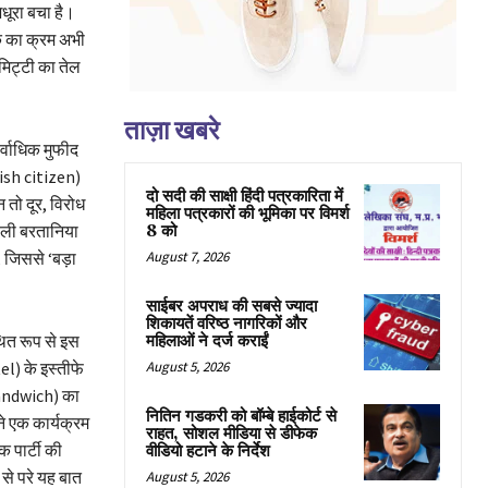
धूरा बचा है।
्क का क्रम अभी
मिट्टी का तेल
ताज़ा खबरे
र्वाधिक मुफीद
itish citizen)
दो सदी की साक्षी हिंदी पत्रकारिता में
 तो दूर, विरोध
महिला पत्रकारों की भूमिका पर विमर्श
ाली बरतानिया
8 को
, जिससे ‘बड़ा
August 7, 2026
साईबर अपराध की सबसे ज्यादा
शिकायतें वरिष्ठ नागरिकों और
ित रूप से इस
महिलाओं ने दर्ज कराईं
el) के इस्तीफे
August 5, 2026
sandwich) का
नितिन गडकरी को बॉम्बे हाईकोर्ट से
े एक कार्यक्रम
राहत, सोशल मीडिया से डीफेक
 पार्टी की
वीडियो हटाने के निर्देश
से परे यह बात
August 5, 2026