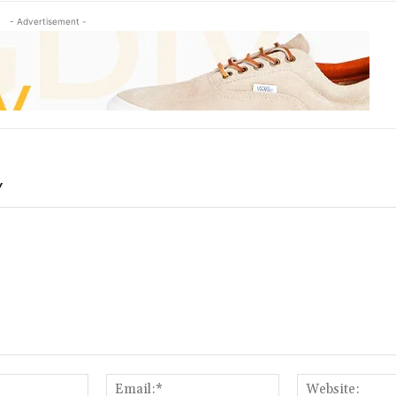
- Advertisement -
Y
Name:*
Email:*