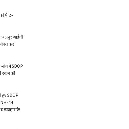
 को पीट-
र जबलपुर आईजी
िलंबित कर
क जांच में SDOP
ूरी रकम की
ते हुए SDOP
को NH-44
्ध व्यवहार के