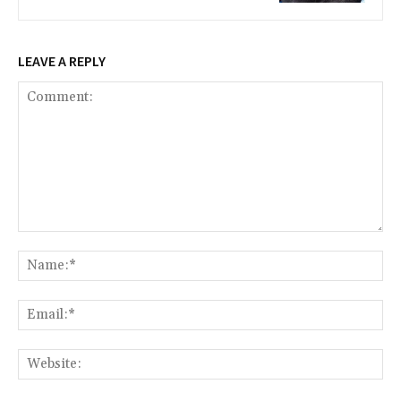
LEAVE A REPLY
Comment:
Na
Ema
Web