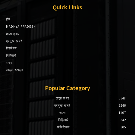
Quick Links
होम
MADHYA PRADESH
ताज़ा ख़बर
प्रमुख़ ख़बरे
विश्लेषण
निहितार्थ
राज्य
लाइफ स्टाइल
Popular Category
ताज़ा ख़बर
5348
प्रमुख़ ख़बरे
5246
राज्य
1107
निहितार्थ
342
पॉलिटिक्स
305