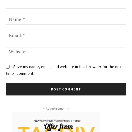
Comment:
Na
Ema
Web
Save my name, email, and website in this browser for the next
time I comment.
- Advertisement -