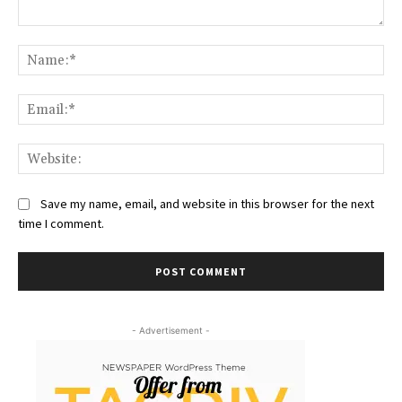
Comment:
Na
Ema
Web
Save my name, email, and website in this browser for the next
time I comment.
- Advertisement -