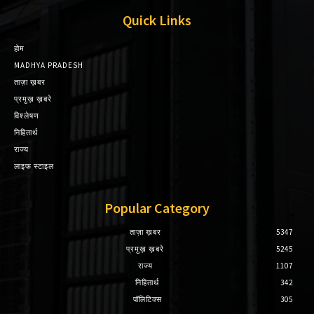
Quick Links
होम
MADHYA PRADESH
ताज़ा ख़बर
प्रमुख़ ख़बरे
विश्लेषण
निहितार्थ
राज्य
लाइफ स्टाइल
Popular Category
ताज़ा ख़बर
5347
प्रमुख़ ख़बरे
5245
राज्य
1107
निहितार्थ
342
पॉलिटिक्स
305