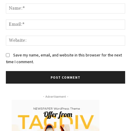
Comment:
Na
Ema
Web
Save my name, email, and website in this browser for the next
time I comment.
- Advertisement -