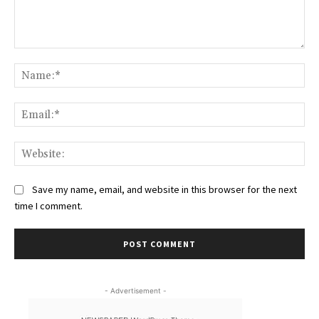
Comment:
Na
Ema
Web
Save my name, email, and website in this browser for the next
time I comment.
- Advertisement -