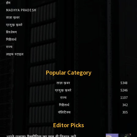
होम
MADHYA PRADESH
ताज़ा ख़बर
प्रमुख़ ख़बरे
विश्लेषण
निहितार्थ
राज्य
लाइफ स्टाइल
Popular Category
ताज़ा ख़बर
5348
प्रमुख़ ख़बरे
5246
राज्य
1107
निहितार्थ
342
पॉलिटिक्स
305
Editor Picks