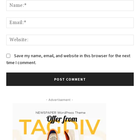
Na
Ema
Web
Save my name, email, and website in this browser for the next
time I comment.
- Advertisement -