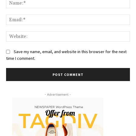
Na
Ema
Web
Save my name, email, and website in this browser for the next
time I comment.
- Advertisement -