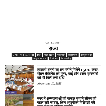
CATEGORY
राज्य
MADHYA PRADESH
MP
ताज़ा ख़बर
निहितार्थ
पॉलिटिक्स
प्रमुख़ ख़बरे
लाइफ स्टाइल
विश्लेषण
वेब स्टोरीज़
लाड़ली बहनों का हर महीने मिलेंगे 1500 रुपए,
मोहन कैबिनेट की मुहर, कई और अहम प्रस्तावों
को भी मिली हरी झंडी
November 10, 2025
ताज़ा ख़बर
मप्र में अन्नदाताओं की फसल बचाने सीएम की
पहल रही सफल, क्षिण अफ्रीकी विशेषज्ञों की