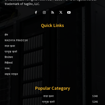
trademark of tagDiv, LLC.
Quick Links
होम
MADHYA PRADESH
ताज़ा ख़बर
प्रमुख़ ख़बरे
विश्लेषण
निहितार्थ
राज्य
लाइफ स्टाइल
Popular Category
ताज़ा ख़बर
5348
प्रमुख़ ख़बरे
5246