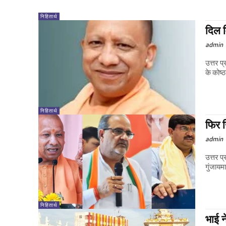
निहितार्थ
दिल म
admin
उत्तर प
के कोष्
निहितार्थ
फिर 
admin
उत्तर 
गुंजायम
निहितार्थ
भाई न