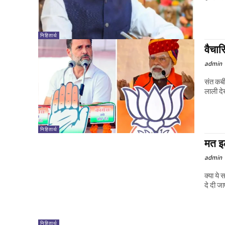
निहितार्थ
वैचार
admin
संत कबी
लाली देख
निहितार्थ
मत इ
admin
क्या ये
दे दी ज
निहितार्थ