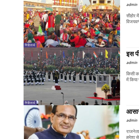
admin
सीहोर म
विजयवर्
निहितार्थ
इस प
admin
किसी क
में किया
निहितार्थ
आसान
admin
राजनेता
हमेशा से