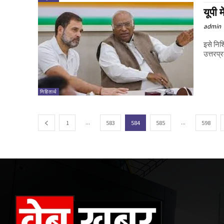
यूपी 
admin
इसे निश
उत्तरप्
निहितार्थ
...
...
1
583
584
585
598