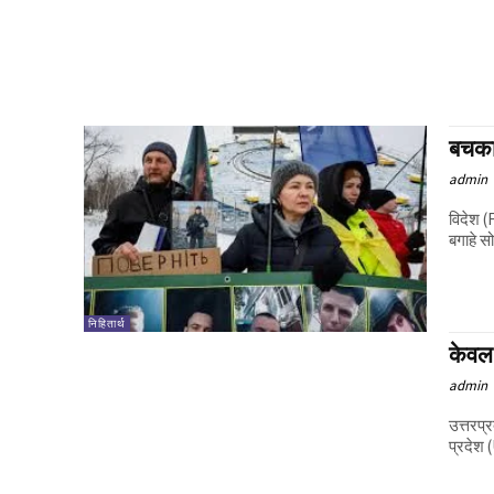
बचकान
admin
विदेश (F
बगाहे स
निहितार्थ
केवल 
admin
उत्तरप्
प्रदेश 