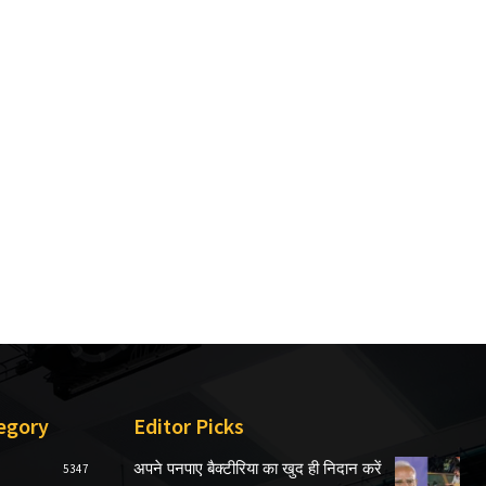
egory
Editor Picks
अपने पनपाए बैक्टीरिया का खुद ही निदान करें
5347