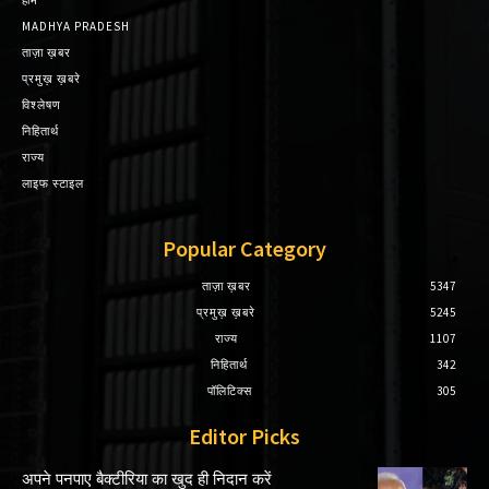
होम
MADHYA PRADESH
ताज़ा ख़बर
प्रमुख़ ख़बरे
विश्लेषण
निहितार्थ
राज्य
लाइफ स्टाइल
Popular Category
ताज़ा ख़बर
5347
प्रमुख़ ख़बरे
5245
राज्य
1107
निहितार्थ
342
पॉलिटिक्स
305
Editor Picks
अपने पनपाए बैक्टीरिया का खुद ही निदान करें