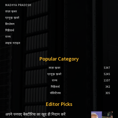
MADHYA PRADESH
ताज़ा ख़बर
प्रमुख़ ख़बरे
विश्लेषण
निहितार्थ
राज्य
लाइफ स्टाइल
Popular Category
ताज़ा ख़बर
5347
प्रमुख़ ख़बरे
5245
राज्य
1107
निहितार्थ
342
पॉलिटिक्स
305
Editor Picks
अपने पनपाए बैक्टीरिया का खुद ही निदान करें