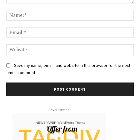
Comment:
Na
Ema
Web
Save my name, email, and website in this browser for the next
time I comment.
- Advertisement -