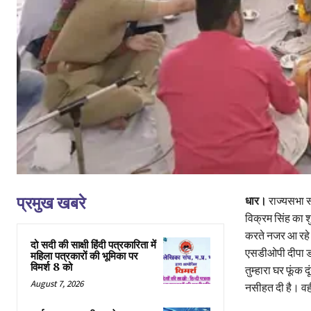
प्रमुख खबरे
धार।
राज्यसभा सां
विक्रम सिंह का 
करते नजर आ रहे ह
दो सदी की साक्षी हिंदी पत्रकारिता में
एसडीओपी दीपा डो
महिला पत्रकारों की भूमिका पर
विमर्श 8 को
तुम्हारा घर फूंक
August 7, 2026
नसीहत दी है। वही