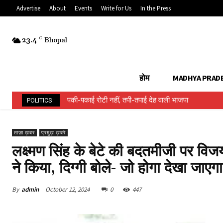
Advertise
About
Events
Write for Us
In the Press
23.4
C
Bhopal
होम
MADHYA PRAD
हिन्दू ईवीएम बनाम मुस्लिम ईवीएम…..
POLITICS :
ताज़ा ख़बर
प्रमुख़ ख़बरे
लक्ष्मण सिंह के बेटे की बदतमीजी पर वि
ने किया, दिग्गी बोले- जो होगा देखा जाएगा
By
admin
October 12, 2024
0
447