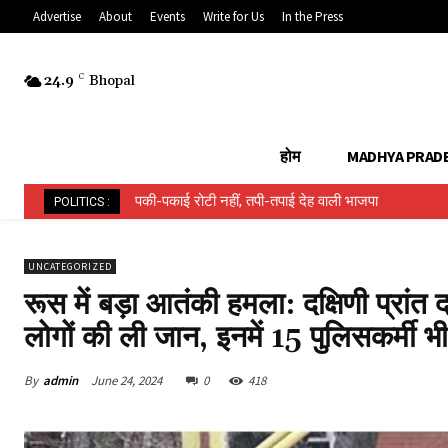
Advertise
About
Events
Write for Us
In the Press
24.9
C
Bhopal
होम
MADHYA PRAD
पकी-पकाई रोटी नहीं, तपी-तपाई देह वाली भाजपा
हिन्दू ईवीएम बनाम मुस्लिम ईवीएम…..
POLITICS :
UNCATEGORIZED
रूस में बड़ा आतंकी हमला: दक्षिणी प्रांत द
लोगों की ली जान, इनमें 15 पुलिसकर्मी भ
By
admin
June 24, 2024
0
418