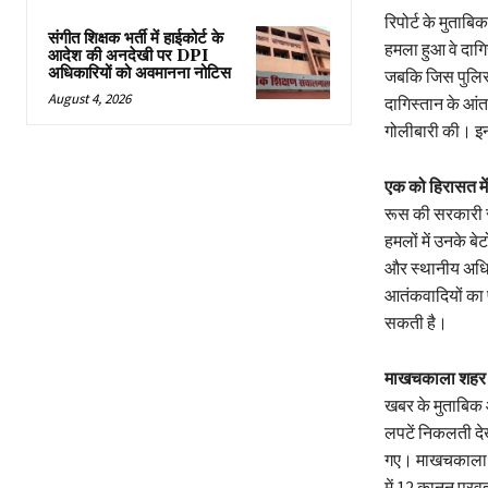
रिपोर्ट के मुताब
संगीत शिक्षक भर्ती में हाईकोर्ट के
हमला हुआ वे दागिस
आदेश की अनदेखी पर DPI
अधिकारियों को अवमानना नोटिस
जबकि जिस पुलिस स
August 4, 2026
दागिस्तान के आंत
गोलीबारी की। इन
एक को हिरासत मे
रूस की सरकारी सम
हमलों में उनके बे
और स्थानीय अधिका
आतंकवादियों का प
सकती है।
माखचकाला शहर म
खबर के मुताबिक 
लपटें निकलती देख
गए। माखचकाला शहर
में 12 कानून प्रव