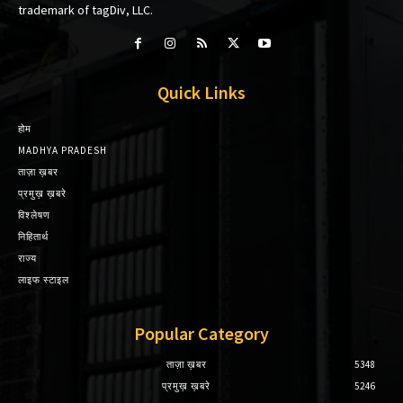
trademark of tagDiv, LLC.
Quick Links
होम
MADHYA PRADESH
ताज़ा ख़बर
प्रमुख़ ख़बरे
विश्लेषण
निहितार्थ
राज्य
लाइफ स्टाइल
Popular Category
ताज़ा ख़बर
5348
प्रमुख़ ख़बरे
5246