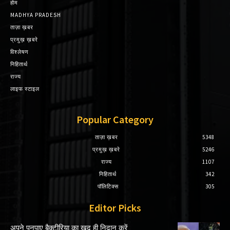
होम
MADHYA PRADESH
ताज़ा ख़बर
प्रमुख़ ख़बरे
विश्लेषण
निहितार्थ
राज्य
लाइफ स्टाइल
Popular Category
ताज़ा ख़बर
5348
प्रमुख़ ख़बरे
5246
राज्य
1107
निहितार्थ
342
पॉलिटिक्स
305
Editor Picks
अपने पनपाए बैक्टीरिया का खुद ही निदान करें