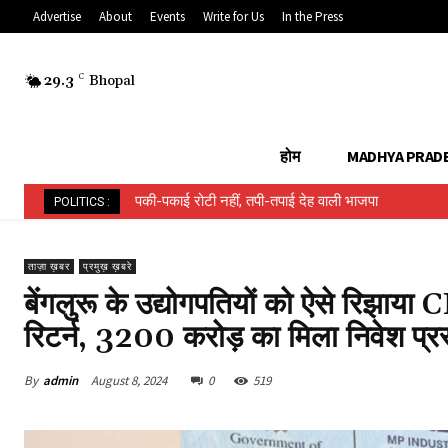
Advertise
About
Events
Write for Us
In the Press
29.3
C
Bhopal
होम
MADHYA PRAD
पकी-पकाई रोटी नहीं, तपी-तपाई देह वाली भाजपा
हिन्दू ईवीएम बनाम मुस्लिम ईवीएम…..
POLITICS :
ताज़ा ख़बर
प्रमुख़ ख़बरे
बेंगलुरू के उद्योगपतियों को ऐसे रिझाया
रिटर्न, 3200 करोड़ का मिला निवेश प्रस
By
admin
August 8, 2024
0
519