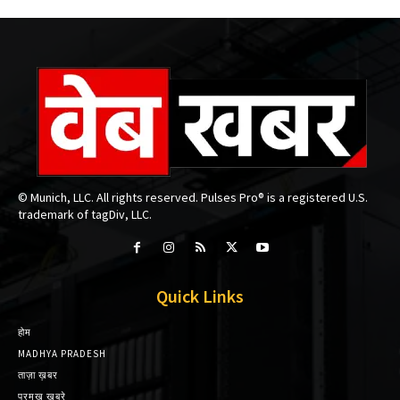
© Munich, LLC. All rights reserved. Pulses Pro® is a registered U.S.
trademark of tagDiv, LLC.
Quick Links
होम
MADHYA PRADESH
ताज़ा ख़बर
प्रमुख़ ख़बरे