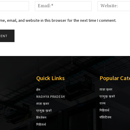
Name:*
Email:*
e, email, and website in this browser for the next time I comment.
Quick Links
Popular Cat
ताज़ा ख़बर
होम
प्रमुख़ ख़बरे
MADHYA PRADESH
राज्य
ताज़ा ख़बर
निहितार्थ
प्रमुख़ ख़बरे
पॉलिटिक्स
विश्लेषण
निहितार्थ