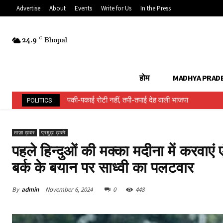
Advertise
About
Events
Write for Us
In the Press
24.9
C
Bhopal
होम
MADHYA PRAD
पकी-पकाई रोटी नहीं, तपी-तपाई देह वाली भाजपा
हिन्दू ईवीएम बनाम मुस्लिम ईवीएम…..
POLITICS :
ताज़ा ख़बर
प्रमुख़ ख़बरे
पहले हिन्दुओं की मक्का मदीना में करवाएं ए
बर्क के बयान पर साध्वी का पलटवार
By
admin
November 6, 2024
0
448