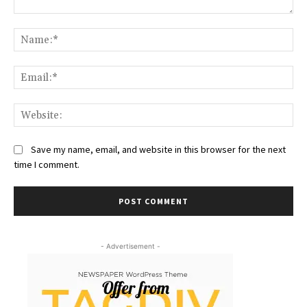
Comment:
Na
Ema
Web
Save my name, email, and website in this browser for the next
time I comment.
- Advertisement -