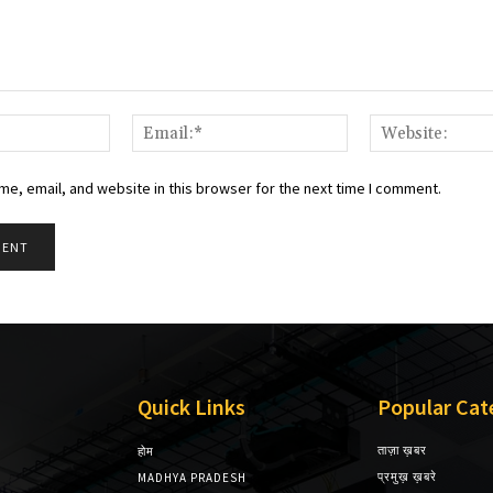
Name:*
Email:*
e, email, and website in this browser for the next time I comment.
Quick Links
Popular Cat
ताज़ा ख़बर
होम
प्रमुख़ ख़बरे
MADHYA PRADESH