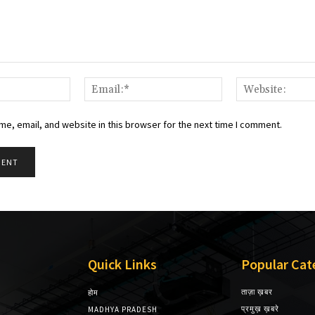
Name:*
Email:*
e, email, and website in this browser for the next time I comment.
Quick Links
Popular Cat
ताज़ा ख़बर
होम
प्रमुख़ ख़बरे
MADHYA PRADESH