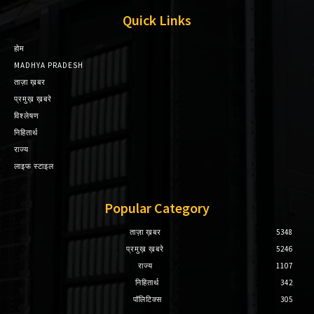
Quick Links
होम
MADHYA PRADESH
ताज़ा ख़बर
प्रमुख़ ख़बरे
विश्लेषण
निहितार्थ
राज्य
लाइफ स्टाइल
Popular Category
ताज़ा ख़बर
5348
प्रमुख़ ख़बरे
5246
राज्य
1107
निहितार्थ
342
पॉलिटिक्स
305