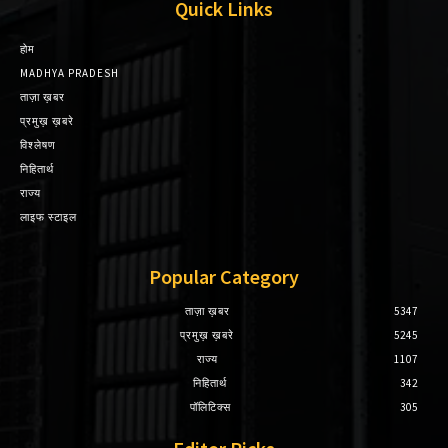
Quick Links
होम
MADHYA PRADESH
ताज़ा ख़बर
प्रमुख़ ख़बरे
विश्लेषण
निहितार्थ
राज्य
लाइफ स्टाइल
Popular Category
ताज़ा ख़बर
5347
प्रमुख़ ख़बरे
5245
राज्य
1107
निहितार्थ
342
पॉलिटिक्स
305