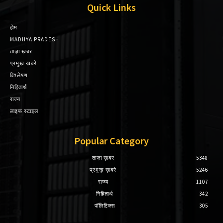
Quick Links
होम
MADHYA PRADESH
ताज़ा ख़बर
प्रमुख़ ख़बरे
विश्लेषण
निहितार्थ
राज्य
लाइफ स्टाइल
Popular Category
ताज़ा ख़बर
5348
प्रमुख़ ख़बरे
5246
राज्य
1107
निहितार्थ
342
पॉलिटिक्स
305