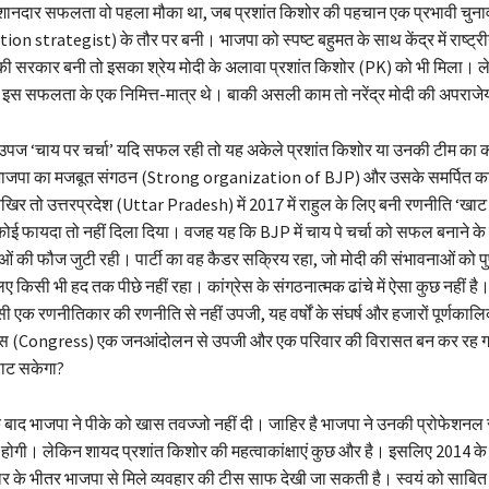
शानदार सफलता वो पहला मौका था, जब प्रशांत किशोर की पहचान एक प्रभावी चुन
ion strategist) के तौर पर बनी। भाजपा को स्पष्ट बहुमत के साथ केंद्र में राष्ट्
 सरकार बनी तो इसका श्रेय मोदी के अलावा प्रशांत किशोर (PK) को भी मिला। लेक
र इस सफलता के एक निमित्त-मात्र थे। बाकी असली काम तो नरेंद्र मोदी की अपराजे
उपज ‘चाय पर चर्चा’ यदि सफल रही तो यह अकेले प्रशांत किशोर या उनकी टीम का कर
भाजपा का मजबूत संगठन (Strong organization of BJP) और उसके समर्पित कार्
र तो उत्तरप्रदेश (Uttar Pradesh) में 2017 में राहुल के लिए बनी रणनीति ‘खाट पे 
कोई फायदा तो नहीं दिला दिया। वजह यह कि BJP में चाय पे चर्चा को सफल बनाने के
ताओं की फौज जुटी रही। पार्टी का वह कैडर सक्रिय रहा, जो मोदी की संभावनाओं को पुष
िए किसी भी हद तक पीछे नहीं रहा। कांग्रेस के संगठनात्मक ढांचे में ऐसा कुछ नहीं 
 एक रणनीतिकार की रणनीति से नहीं उपजी, यह वर्षों के संघर्ष और हजारों पूर्णकालि
ग्रेस (Congress) एक जनआंदोलन से उपजी और एक परिवार की विरासत बन कर रह 
ाट सकेगा?
े बाद भाजपा ने पीके को खास तवज्जो नहीं दी। जाहिर है भाजपा ने उनकी प्रोफेशनल 
होगी। लेकिन शायद प्रशांत किशोर की महत्वाकांक्षाएं कुछ और है। इसलिए 2014 के 
र के भीतर भाजपा से मिले व्यवहार की टीस साफ देखी जा सकती है। स्वयं को साबि