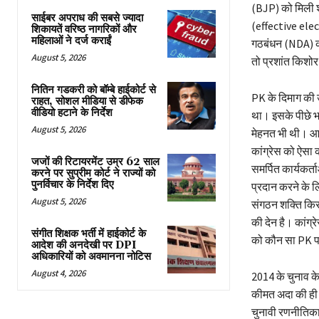
(BJP) को मिली 
साईबर अपराध की सबसे ज्यादा
(effective elect
शिकायतें वरिष्ठ नागरिकों और
महिलाओं ने दर्ज कराईं
गठबंधन (NDA) की
August 5, 2026
तो प्रशांत किशो
नितिन गडकरी को बॉम्बे हाईकोर्ट से
PK के दिमाग की 
राहत, सोशल मीडिया से डीफेक
वीडियो हटाने के निर्देश
था। इसके पीछे 
August 5, 2026
मेहनत भी थी। आखि
कांग्रेस को ऐसा 
जजों की रिटायरमेंट उम्र 62 साल
समर्पित कार्यकर्
करने पर सुप्रीम कोर्ट ने राज्यों को
पुनर्विचार के निर्देश दिए
प्रदान करने के ल
August 5, 2026
संगठन शक्ति किसी
की देन है। कां
संगीत शिक्षक भर्ती में हाईकोर्ट के
को कौन सा PK प
आदेश की अनदेखी पर DPI
अधिकारियों को अवमानना नोटिस
August 4, 2026
2014 के चुनाव क
कीमत अदा की ही 
चुनावी रणनीतिका