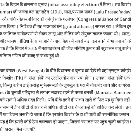
2015 के बिहार विधानसभा चुनाव (bihar assembly election) में मिला। तब किशोर
umar) की जनता दल यूनाइटेड (JDU), लालू प्रसाद यादव (Lalu Prasad Yadav) क
और गांधी-नेहरू परिवार की कांग्रेस के गठबंधन (Congress alliance of Gan
 काम किया। निश्चित ही यह महागठबंधन (grand alliance) सफल रहा। लेकिन इ
र के जातिगत समीकरणों से लेकर लालू और नीतिश की संयुक्त ताकत ज्यादा थी। लालू
 और भाजपा नीतिश के साथ आने के बाद बिहार में सबसे बड़ा दल बनने से भाजपा को 
फ है कि बिहार में 2015 में महागठबंधन की जीत नीतीश कुमार की सुशासन बाबू वाले
जातिगत गणित की वजह से संभव हुई थी।
िम बंगाल (West Bengal) के बीते विधानसभा चुनाव को देखें तो वहां तृणमूल कांग्
ांत किशोर (PK) ने ‘खेला होबे’ का उल्लेखनीय नारा रचा होगा। उनका ‘खेला होबे’ एक 
 किन्तु करीब ढाई करोड़ मुस्लिम मतों के तृणमूल के पक्ष में थोकबंद जाने और कांग्रे
es) के चुनावी परिदृश्य से लगभग नदारद रहने से ममता बनर्जी (Mamata Banerjee) क
बने रहने में अधिक मदद मिली। यदि पीके इतने ही सक्षम रहते तो फिर यह मुमकिन नही
ानसभा में तीन सीटों से सत्तर से अधिक सीटों तक के आंकड़े को हासिल कर लेती। इन
स में यह चिंतन जरूरी हो जाता है कि प्रशांत किशोर के हाथों पार्टी की रणनीतिक कमान स
ोच यह है कि इससे कोई ऐसा चमत्कार हो जाएगा, जिससे रसातल पर पहुंच चुकी कांग्रेस
ी खुराक मिल जाएगी?