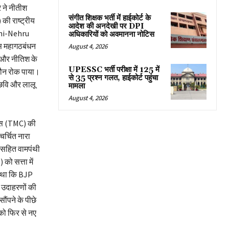
 ने नीतीश
संगीत शिक्षक भर्ती में हाईकोर्ट के
ी राष्ट्रीय
आदेश की अनदेखी पर DPI
dhi-Nehru
अधिकारियों को अवमानना नोटिस
स महागठबंधन
August 4, 2026
 और नीतिश के
UPESSC भर्ती परीक्षा में 125 में
कौन रोक पाया।
से 35 प्रश्न गलत, हाईकोर्ट पहुंचा
 छवि और लालू
मामला
August 4, 2026
रेस (TMC) की
चर्चित नारा
स सहित वामपंथी
ो सत्ता में
ं था कि BJP
 उदाहरणों की
ौंपने के पीछे
 को फिर से नए