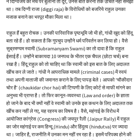
ने दिग्विजय को मंच पर बुलाना तो दूर, उनसे बात करना तक उचित नहीं समझा
था। तब दिग्गी राजा (diggi raja) के विरोधियों को बजरिये राहुल उनका
मजाक बनाने का भरपूर मौका मिला था।
राहुल हैं बहुत रोचक। उनकी पारिवारिक पृष्ठभूमि जो भी हो, गांधी खुद को हिंदू
बता रहे हैं। हो सकता है कि गुपचुप उन्होंने धर्म परिवर्तन कर लिया हो। वैसे
सुब्रमण्यम स्वामी (Subramanyam Swami) का तो दावा है कि राहुल
ईसाई हैं। उन्होंने बाकायदा 10 जनपथ के भीतर एक चैपल (छोटा चर्च) बना
रखा है। हिंदू राहुल को तो चाहिए था कि स्वामी को इस बात के लिए अदालत
खींच कर ले जाते। गांधी ने आपराधिक मामले (criminal cases) में स्वयं
तथा अपनी माताजी की जमानत कराने के लिए पापड़ बेले। आपको ‘चौकीदार
चोर है’ (chaukidar chor hai) की टिप्पणी के लिए कोर्ट से माफी मांगने का
अनुभव भी प्राप्त है। तो फिर कानून-व्यवस्था (Law and order) के ज्ञाता
हो जाने के बाद भी क्यों नहीं वे स्वामी को उनके इस कथन के लिए अदालत तक
खींच कर नहीं ले गए, यह रहस्य का विषय है। वैसे, महंगाई के विरोध में
आयोजित कांग्रेस (Congress) की जयपुर रैली (Jaipur Rally) में राहुल
का जोर महंगाई पर कम हिन्दू (Hindu) और हिंदुत्व (hindutva) पर ज्यादा
था। जाहिर है, राजनीति में उनका मन नहीं रम रहा है। इसमें परिपक्व होने की