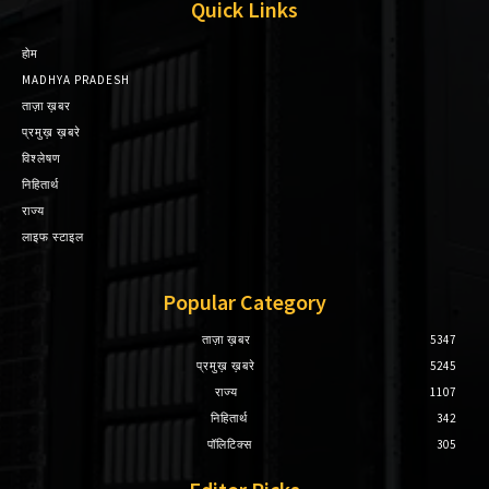
Quick Links
होम
MADHYA PRADESH
ताज़ा ख़बर
प्रमुख़ ख़बरे
विश्लेषण
निहितार्थ
राज्य
लाइफ स्टाइल
Popular Category
ताज़ा ख़बर
5347
प्रमुख़ ख़बरे
5245
राज्य
1107
निहितार्थ
342
पॉलिटिक्स
305