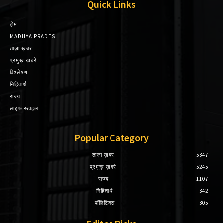
Quick Links
होम
MADHYA PRADESH
ताज़ा ख़बर
प्रमुख़ ख़बरे
विश्लेषण
निहितार्थ
राज्य
लाइफ स्टाइल
Popular Category
ताज़ा ख़बर
5347
प्रमुख़ ख़बरे
5245
राज्य
1107
निहितार्थ
342
पॉलिटिक्स
305