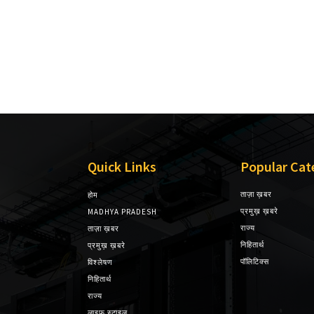
Quick Links
Popular Cat
ताज़ा ख़बर
होम
प्रमुख़ ख़बरे
MADHYA PRADESH
राज्य
ताज़ा ख़बर
निहितार्थ
प्रमुख़ ख़बरे
पॉलिटिक्स
विश्लेषण
निहितार्थ
राज्य
लाइफ स्टाइल