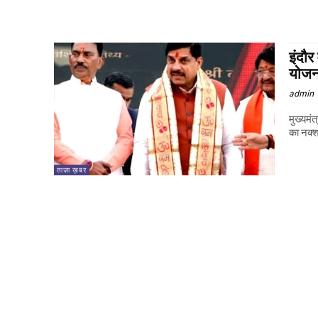
इंदौर
योजन
admin
मुख्यमं
का नक्शा
ताज़ा ख़बर