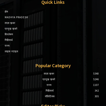
Quick Links
होम
MADHYA PRADESH
ताज़ा ख़बर
प्रमुख़ ख़बरे
विश्लेषण
निहितार्थ
राज्य
लाइफ स्टाइल
Popular Category
ताज़ा ख़बर
5348
प्रमुख़ ख़बरे
5246
राज्य
1107
निहितार्थ
342
पॉलिटिक्स
305