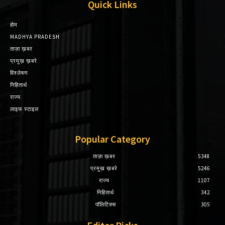
Quick Links
होम
MADHYA PRADESH
ताज़ा ख़बर
प्रमुख़ ख़बरे
विश्लेषण
निहितार्थ
राज्य
लाइफ स्टाइल
Popular Category
ताज़ा ख़बर
5348
प्रमुख़ ख़बरे
5246
राज्य
1107
निहितार्थ
342
पॉलिटिक्स
305