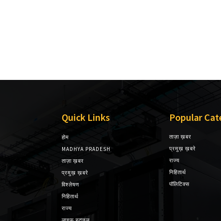
Quick Links
Popular Cat
ताज़ा ख़बर
होम
प्रमुख़ ख़बरे
MADHYA PRADESH
राज्य
ताज़ा ख़बर
निहितार्थ
प्रमुख़ ख़बरे
पॉलिटिक्स
विश्लेषण
निहितार्थ
राज्य
लाइफ स्टाइल