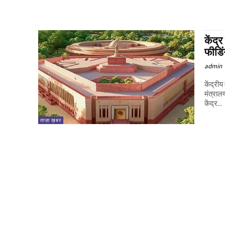
केंद्
फीडिं
admin
केंद्री
मंत्राल
केंद्र...
ताज़ा ख़बर