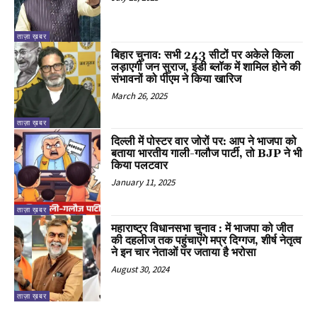
ताज़ा ख़बर
बिहार चुनाव: सभी 243 सीटों पर अकेले किला
लड़ाएगी जन सुराज, इंडी ब्लॉक में शामिल होने की
संभावनों को पीएम ने किया खारिज
March 26, 2025
ताज़ा ख़बर
दिल्ली में पोस्टर वार जोरों पर: आप ने भाजपा को
बताया भारतीय गाली-गलौज पार्टी, तो BJP ने भी
किया पलटवार
January 11, 2025
ताज़ा ख़बर
महाराष्ट्र विधानसभा चुनाव : में भाजपा को जीत
की दहलीज तक पहुंचाएंगे मप्र दिग्गज, शीर्ष नेतृत्व
ने इन चार नेताओं पर जताया है भरोसा
August 30, 2024
ताज़ा ख़बर