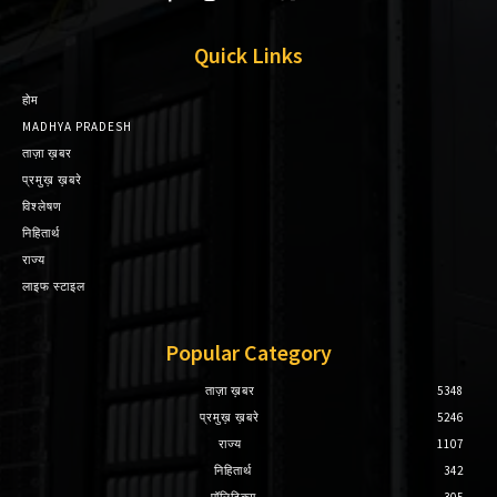
Quick Links
होम
MADHYA PRADESH
ताज़ा ख़बर
प्रमुख़ ख़बरे
विश्लेषण
निहितार्थ
राज्य
लाइफ स्टाइल
Popular Category
ताज़ा ख़बर
5348
प्रमुख़ ख़बरे
5246
राज्य
1107
निहितार्थ
342